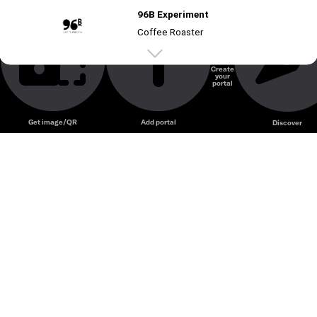
96B Experiment – Cocktail bar sáng tạo với menu pha
96B Experiment
chế hiện đại và không gian nghệ thuật độc đáo.
Coffee Roaster
Create
your
Unmute
portal
Get image/QR
Add portal
Discover