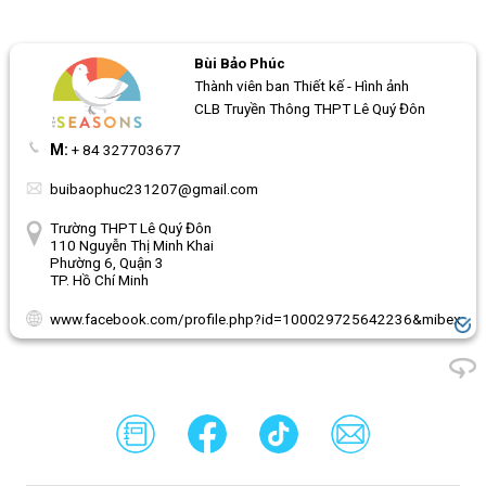
Bùi Bảo Phúc
Thành viên ban Thiết kế - Hình ảnh
CLB Truyền Thông THPT Lê Quý Đôn
M:
+ 84 327703677
buibaophuc231207@gmail.com
Trường THPT Lê Quý Đôn
110 Nguyễn Thị Minh Khai
Phường 6, Quận 3
TP. Hồ Chí Minh
www.facebook.com/profile.php?id=100029725642236&mibextid