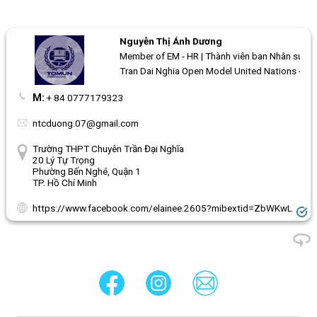
Nguyễn Thị Ánh Dương
Member of EM - HR | Thành viên ban Nhân sự - 
Tran Dai Nghia Open Model United Nations - 
M:
+ 84 0777179323
ntcduong.07@gmail.com
Trường THPT Chuyên Trần Đại Nghĩa
20 Lý Tự Trọng
Phường Bến Nghé, Quận 1
TP. Hồ Chí Minh
https://www.facebook.com/elainee.2605?mibextid=ZbWKwL