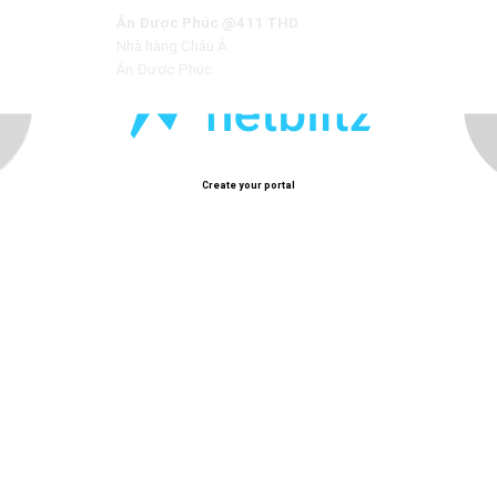
Ăn Được Phúc @411 THD
món Quảng Đông truyền thống.
Nhà hàng Châu Á
Ăn Được Phúc
Create your portal