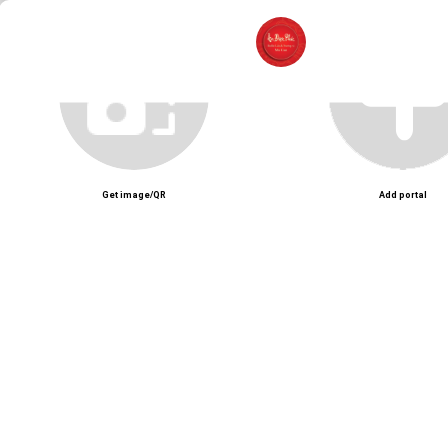
Sik Dak Fook – Nhà hàng Hoa phong cách Hong Kong với dimsum, mì và 
Unmute
Get image/QR
Add portal