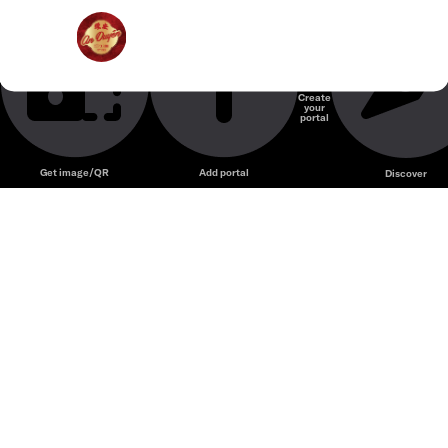
Bếp Xanh An Duyên – Nhà hàng chay nổi tiếng với món ăn
Bếp Xanh An Duyên
thanh đạm và không gian yên tĩnh, nhẹ nhàng.
Nhà hàng chay
Create
your
Unmute
portal
Get image/QR
Add portal
Discover