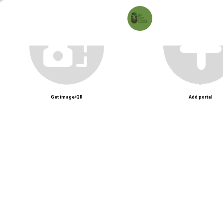
Bắc Kim Thang – Nhà hàng món Việt truyền thống với không gian hoài cổ 
Unmute
Get image/QR
Add portal