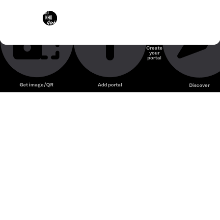
Bò Kho Gánh Sài Gòn – Quán bò kho nổi tiếng với nước
Bò Kho Gánh Sài Gòn
dùng đậm vị và bánh mì phong cách Sài Gòn.
Món Bò Kho Gánh gia truyền với hương vị S
Create
your
Unmute
portal
Get image/QR
Add portal
Discover