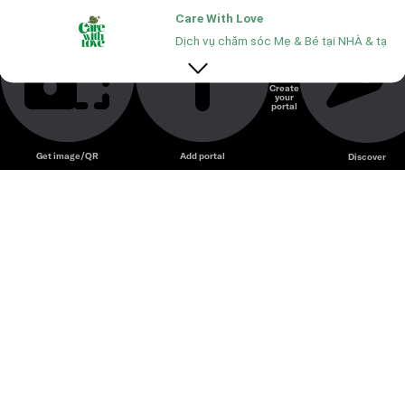
Care With Love – Trung tâm chăm sóc mẹ và bé với dịch
Care With Love
vụ massage, spa và wellness chuyên nghiệp.
Dịch vụ chăm sóc Mẹ & Bé tại NHÀ & tại S
Create
your
Unmute
portal
Get image/QR
Add portal
Discover