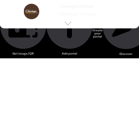
Chivago Chicken – Quán gà Hàn Quốc với gà rán sốt và
Chivago Chicken
món ăn phong cách Seoul trẻ trung.
Nhà hàng Hàn Quốc
Create
your
Unmute
portal
Get image/QR
Add portal
Discover