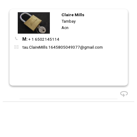
Claire Mills
Tambay
Acn
M:
+ 1 6502145114
tau.ClaireMills.1645805049377@gmail.com