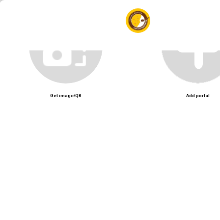
CoCo Ichibanya Vietnam – Chuỗi curry Nhật nổi tiếng với cơm cà ri tùy ch
Unmute
Get image/QR
Add portal