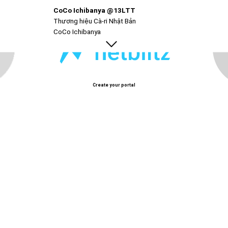
CoCo Ichibanya @13LTT
ọn topping và cấp độ cay đa dạng.
Thương hiệu Cà-ri Nhật Bản
CoCo Ichibanya
Create your portal