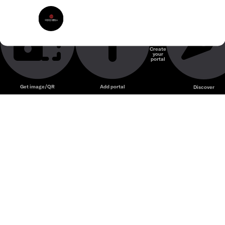
Coco Grill Saigon – Nhà hàng nướng và BBQ với không
CoCo Grill Saigon
gian trẻ trung, phù hợp tụ họp và ăn uống nhóm.
Nhà hàng
Create
your
Unmute
portal
Get image/QR
Add portal
Discover