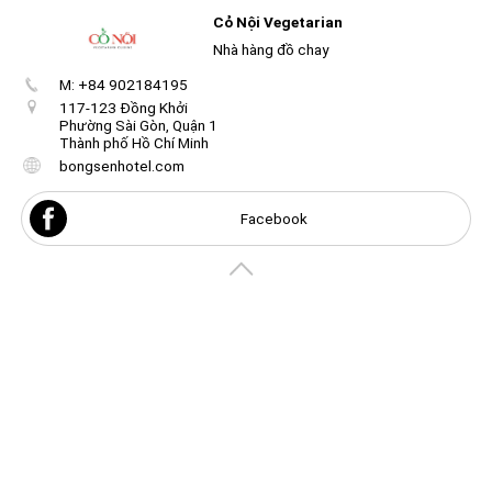
Cỏ Nội Vegetarian
Cỏ Nội Vegetarian – Nhà hàng chay với thực đơn món
Nhà hàng đồ chay
Việt thanh đạm, không gian yên tĩnh và p
...
See more
M: +84 902184195
117-123 Đồng Khởi
Create
your
Phường Sài Gòn, Quận 1
portal
Thành phố Hồ Chí Minh
bongsenhotel.com
Get image/QR
Add portal
Discover
Facebook