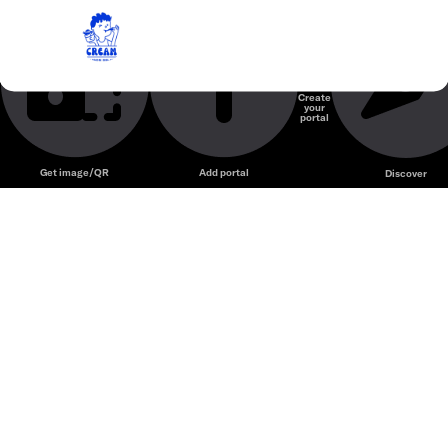
Cream SG Gelato – Tiệm gelato thủ công với nhiều
Cream - Saigon Gelato
hương vị kem Ý hiện đại và không gian trẻ trung.
Cửa hàng kem
Create
your
Unmute
portal
Get image/QR
Add portal
Discover