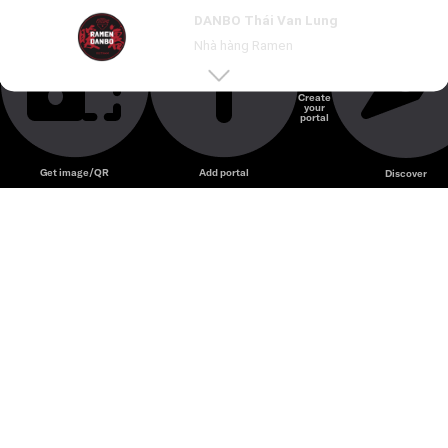
Ramen Danbo – Chuỗi ramen Nhật nổi tiếng với nước
DANBO Thái Van Lung
dùng tonkotsu đậm vị và mì tươi truyền thống.
Nhà hàng Ramen
Create
your
Unmute
portal
Get image/QR
Add portal
Discover