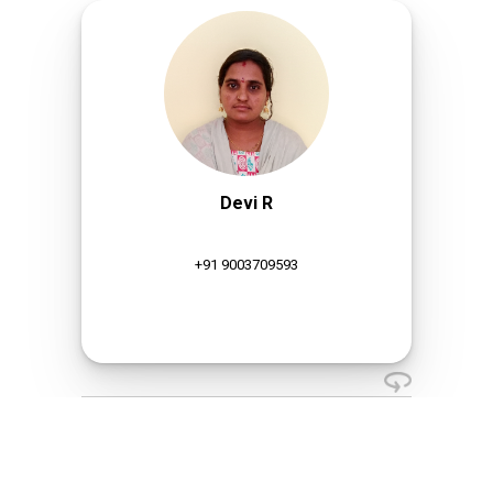
Devi R
+91 9003709593