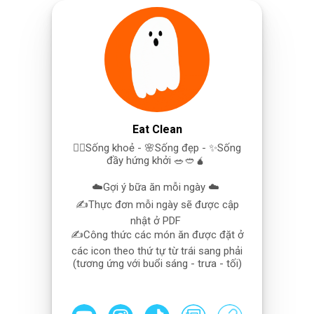
Eat Clean
🧘‍♀️Sống khoẻ - 🌸Sống đẹp - ✨Sống
đầy hứng khởi 🥗🥙🧉
☁️Gợi ý bữa ăn mỗi ngày ☁️
✍️Thực đơn mỗi ngày sẽ được cập
nhật ở PDF
✍️Công thức các món ăn được đặt ở
các icon theo thứ tự từ trái sang phải
(tương ứng với buổi sáng - trưa - tối)