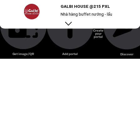
GALBI HOUSE @215 PXL
Nhà hàng buffet nướng - lẩu
Create
your
Unmute
portal
Get image/QR
Add portal
Discover