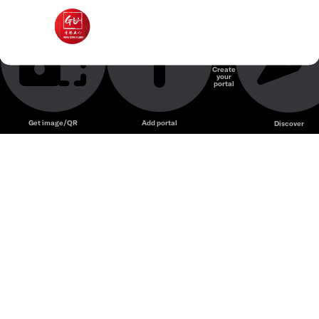
Gu Dimsum
Nhà hàng Dim Sum
Create
your
Unmute
portal
Get image/QR
Add portal
Discover