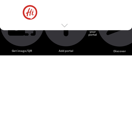
Haidilao Hotpot @72 LTT
Haidilao Vietnam – Chuỗi lẩu nổi tiếng Trung Quốc với
dịch vụ chuyên nghiệp và nhiều loại nước lẩu đặc trưng.
Nhà hàng lẩu
Haidilao
Create
your
portal
Unmute
Get image/QR
Add portal
Discover