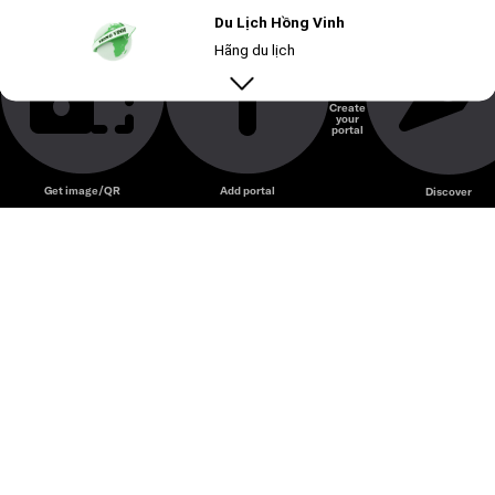
Du Lịch Hồng Vinh
Hãng du lịch
Create
your
Unmute
portal
Get image/QR
Add portal
Discover