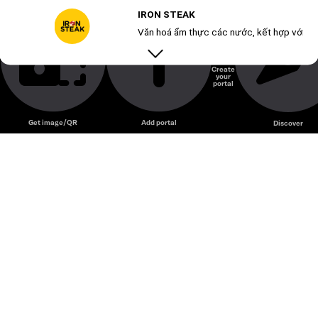
Iron Steak – Chuỗi steakhouse nổi bật với bò bít tết trên
IRON STEAK
chảo nóng và mức giá hợp lý cho giới trẻ.
Văn hoá ẩm thực các nước, kết hợp với hư
Create
your
Unmute
portal
Get image/QR
Add portal
Discover