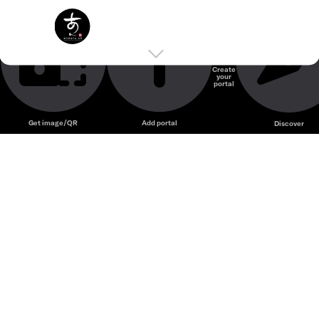
Izakaya - Robata – Nhà hàng Nhật phong cách robatayaki
Izakaya - Robata
với món nướng than và không gian tinh tế.
Nhà hàng Nhật Bản
Create
your
Unmute
portal
Get image/QR
Add portal
Discover