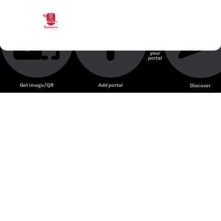
Buffet Sushi Kunimoto @153 PVC
Quán ăn Nhật Bản
Sushi Kunimoto
Create
your
portal
Unmute
Get image/QR
Add portal
Discover