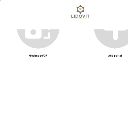
Unmute
Get image/QR
Add portal