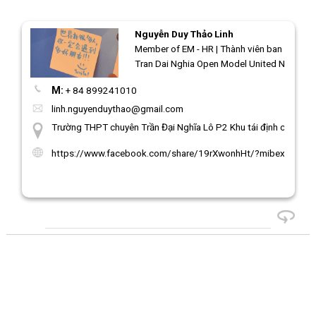
Nguyễn Duy Thảo Linh
Member of EM - HR | Thành viên ban Nhân sự
Tran Dai Nghia Open Model United Nations
M:
+ 84 899241010
linh.nguyenduythao@gmail.com
Trường THPT chuyên Trần Đại Nghĩa Lô P2 Khu tái định cư 38,4
https://www.facebook.com/share/19rXwonhHt/?mibextid=wwX