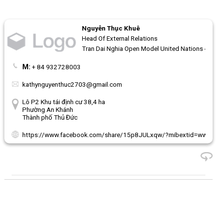
Nguyễn Thục Khuê
Head Of External Relations
Tran Dai Nghia Open Model United Nations - 
M:
+ 84 932728003
kathynguyenthuc2703@gmail.com
Lô P2 Khu tái định cư 38,4 ha
Phường An Khánh
Thành phố Thủ Đức
https://www.facebook.com/share/15p8JULxqw/?mibextid=wwXIfr