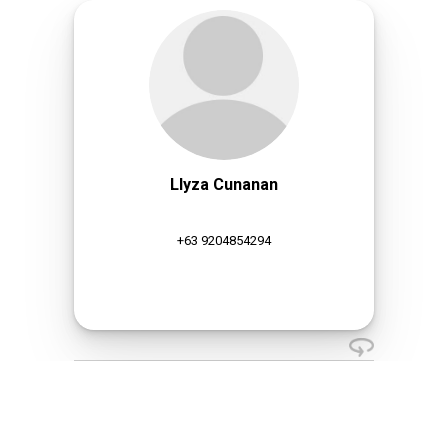
Llyza Cunanan
+63 9204854294