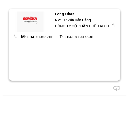
Long Okas
NV: Tư Vấn Bán Hàng
CÔNG TY CỔ PHẦN CHẾ TẠO THIẾT BỊ ĐIỆ
M:
+ 84 789567883
T:
+ 84 397997696