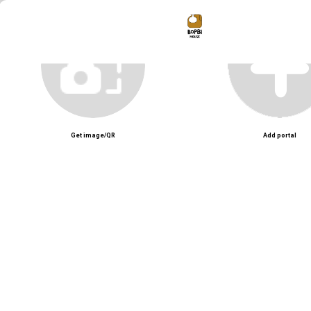
Bopbi House – Workshop làm gốm nổi tiếng tại Sài Gòn với không gian sáng
Unmute
Get image/QR
Add portal