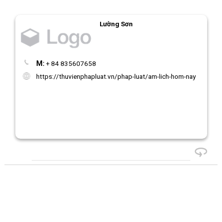
Lường Sơn
M:
+ 84 835607658
https://thuvienphapluat.vn/phap-luat/am-lich-hom-nay