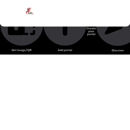
Mabukkochi – Nhà hàng Nhật phong cách hiện đại với
Mabu-KKO Chi @Quận 7
sushi, ramen và món ăn truyền thống hấp dẫn.
Nhà hàng Nhật
Create
your
Unmute
portal
Get image/QR
Add portal
Discover