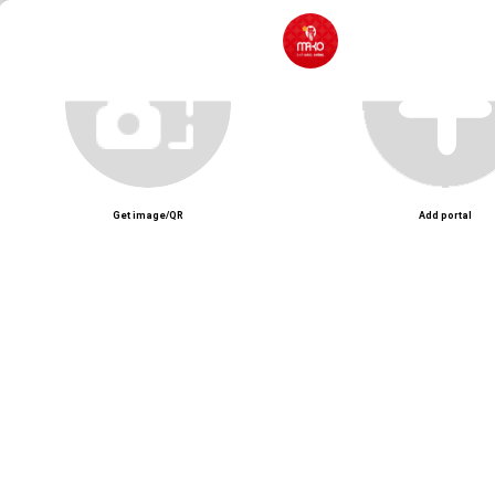
Mako BBQ – Nhà hàng nướng hiện đại với thực đơn BBQ phong cách Hàn Q
Unmute
Get image/QR
Add portal