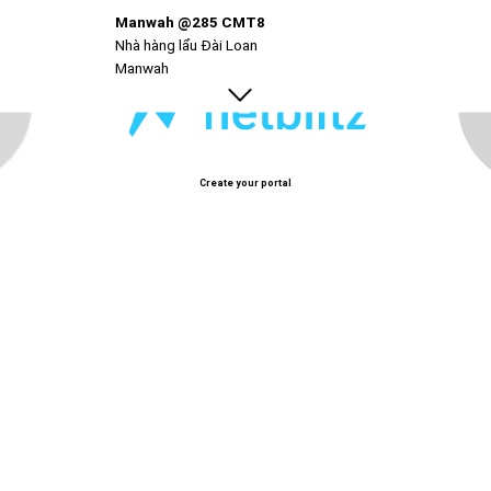
Manwah @285 CMT8
 đậm và thịt bò chất lượng cao.
Nhà hàng lẩu Đài Loan
Manwah
Create your portal