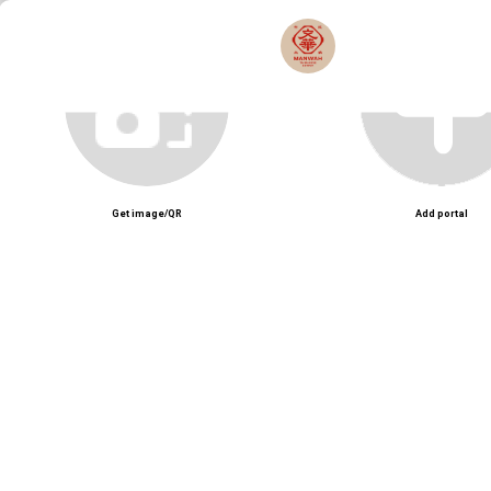
Manwah Taiwanese Hotpot – Chuỗi lẩu Đài Loan nổi bật với nước lẩu thơm
Unmute
Get image/QR
Add portal