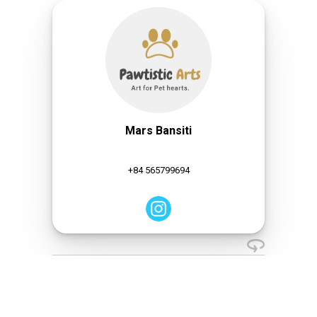
Mars Bansiti
+84 565799694