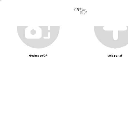
Unmute
Get image/QR
Add portal