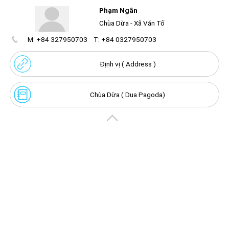
Chùa Diên Quang ( chùa Dừa ) - xã Văn Tố , huyện Tứ Kỳ ,
Phạm Ngân
tỉnh Hải Dương
Chùa Dừa - Xã Văn Tố
M: +84 327950703
T: +84 0327950703
Create
your
Unmute
portal
Định vị ( Address )
Get image/QR
Add portal
Discover
Chùa Dừa ( Dua Pagoda)