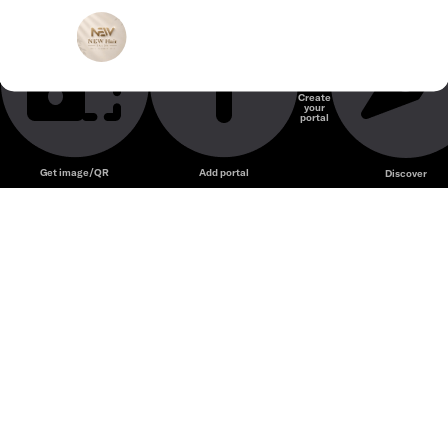
New Hair Salon Quận 7 – Hair salon phong cách trẻ trung
New Hair Salon
với dịch vụ chăm sóc và tạo kiểu tóc hiện đại.
Tiệm làm tóc
Create
your
Unmute
portal
Get image/QR
Add portal
Discover