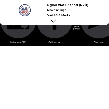
Người Việt Channel (NVC)
Nhà bình luận
Viet USA Media
Create
your
portal
Get image/QR
Add portal
Discover