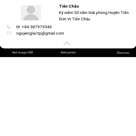
Tiên Châu
Kỷ niệm 50 năm Giải phóng Huyện Tiên P
BÀI THUYẾT MINH CỔNG TRẠI KỶ NIỆM 50 NĂM GIẢI
Đơn Vị Tiên Châu
PHÓNG TIÊN PHƯỚC (10/3/1975 – 10/
...
See more
M: +84 387979346
Create
your
nguyengiactp@gmail.com
portal
Get image/QR
Add portal
Discover