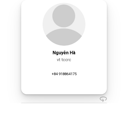
Nguyễn Hà
vt tccrc
+84 918864175