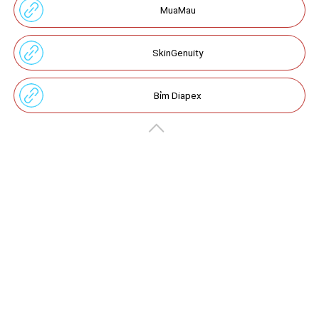
MuaMau
SkinGenuity
Bỉm Diapex