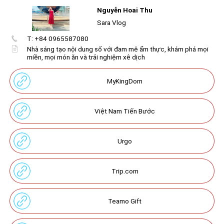
Nguyễn Hoai Thu
Kênh Sara Vlog với nhiều thước phim trải nghiệm ẩm thực
Sara Vlog
và du lịch
T: +84 0965587080
Nhà sáng tạo nội dung số với đam mê ẩm thực, khám phá mọi
Create
your
miền, mọi món ăn và trải nghiệm xê dịch
portal
MyKingDom
Get image/QR
Add portal
Discover
Việt Nam Tiến Bước
Urgo
Trip.com
Teamo Gift