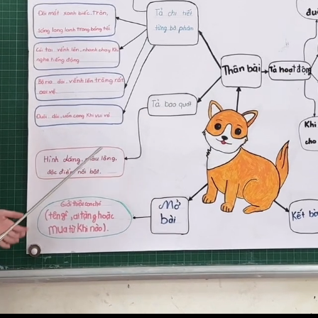
Thái Thuý
+84 393241391