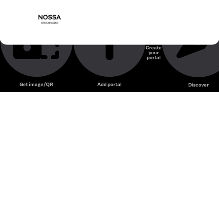
Nossa Steakhouse – Nhà hàng steak cao cấp phục vụ bò
NOSSA Steakhouse & Italian cuisine
Mỹ, Úc và nhiều món Âu trong không gian tinh tế.
Nhà hàng Ý
Create
your
Unmute
portal
Get image/QR
Add portal
Discover