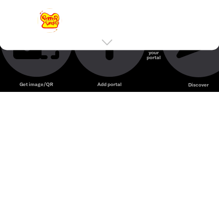
Pepper Lunch @67 Lê Lợi
Pepper Lunch Vietnam – Chuỗi nhà hàng Nhật nổi tiếng
với món cơm nóng tự đảo trên chảo gang đặc trưng.
Nhà hàng
Pepper Lunch
Create
your
portal
Unmute
Get image/QR
Add portal
Discover