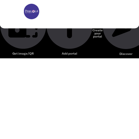
Pergola Garden Restaurant
Cà phê Nhà hàng sân vườn
Create
your
Unmute
portal
Get image/QR
Add portal
Discover