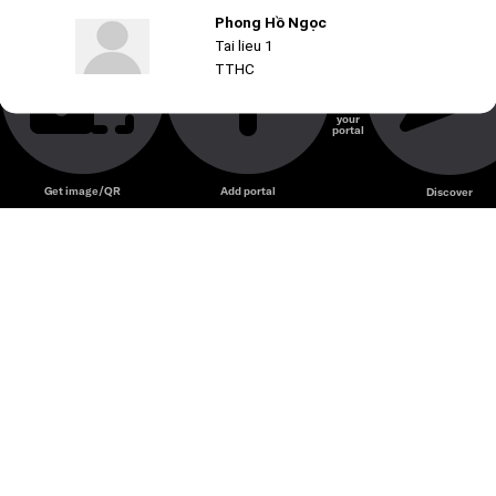
Phong Hồ Ngọc
Tai lieu 1
TTHC
Create
your
portal
Get image/QR
Add portal
Discover