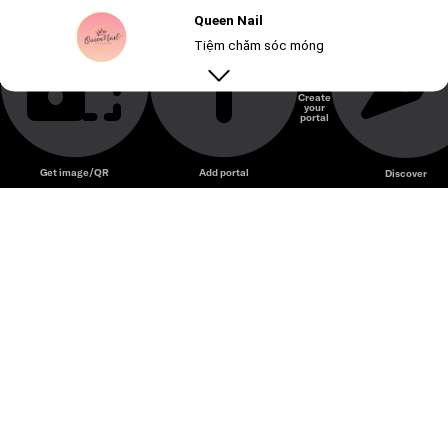
Queen Nail
Tiệm chăm sóc móng
Create
your
Unmute
portal
Get image/QR
Add portal
Discover