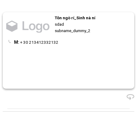
Tôn ngò rí_Sinh nà ní
sdad
subname_dummy_2
M:
+ 30 213412332132