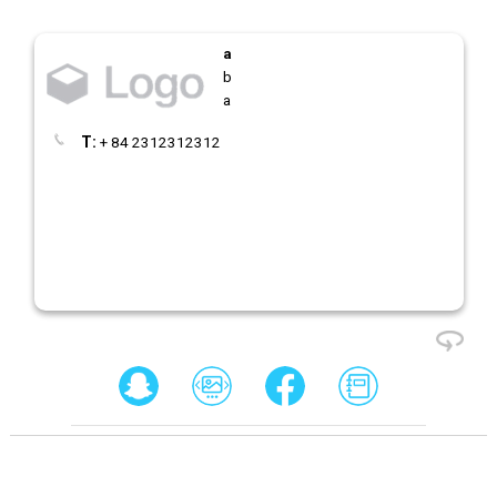
a
b
a
T:
+ 84 2312312312